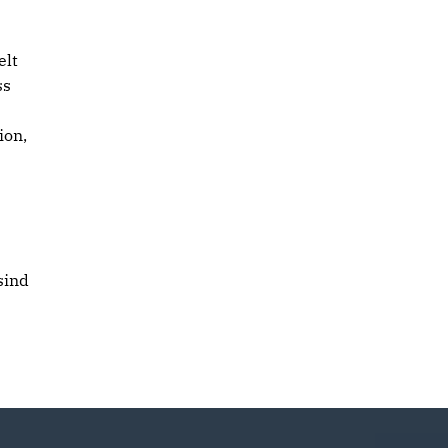
elt
ss
ion,
sind