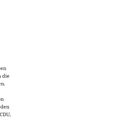
den
 die
en.
on
 den
 CDU,