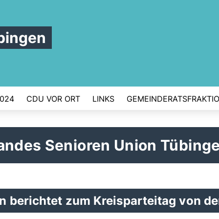
bingen
024
CDU VOR ORT
LINKS
GEMEINDERATSFRAKTI
bandes Senioren Union Tübing
n berichtet zum Kreisparteitag von de