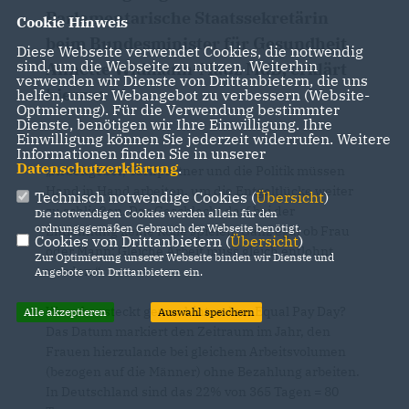
Parlamentarische Staatssekretärin
Cookie Hinweis
beim Bundesminister für Gesundheit,
Diese Webseite verwendet Cookies, die notwendig
sind, um die Webseite zu nutzen. Weiterhin
Annette Widmann-Mauz MdB, erklärt
verwenden wir Dienste von Drittanbietern, die uns
hierzu:
helfen, unser Webangebot zu verbessern (Website-
Optmierung). Für die Verwendung bestimmter
Dienste, benötigen wir Ihre Einwilligung. Ihre
Einwilligung können Sie jederzeit widerrufen. Weitere
Informationen finden Sie in unserer
Datenschutzerklärung
.
Arbeitgeber, Tarifpartner und die Politik müssen
Hand in Hand arbeiten, um die Entgeltlücke weiter
Technisch notwendige Cookies (
Übersicht
)
zu schließen. Das Geschlecht darf bei der
Die notwendigen Cookies werden allein für den
ordnungsgemäßen Gebrauch der Webseite benötigt.
Entlohnung keine Rolle spielen. Ganz egal ob Frau
Cookies von Drittanbietern (
Übersicht
)
oder Mann: Gleiche Arbeit muss gleich entlohnt
Zur Optimierung unserer Webseite binden wir Dienste und
werden.“
Angebote von Drittanbietern ein.
Was aber steckt genau hinter dem Equal Pay Day?
Alle akzeptieren
Auswahl speichern
Das Datum markiert den Zeitraum im Jahr, den
Frauen hierzulande bei gleichem Arbeitsvolumen
(bezogen auf die Männer) ohne Bezahlung arbeiten.
In Deutschland sind das 22% von 365 Tagen = 80