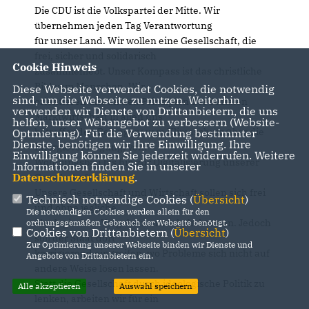
Die CDU ist die Volkspartei der Mitte. Wir
übernehmen jeden Tag Verantwortung
für unser Land. Wir wollen eine Gesellschaft, die
frei, sicher und solidarisch
Cookie Hinweis
zusammenlebt. Unser Kompass ist das christliche
Bild vom Menschen. Wir
Diese Webseite verwendet Cookies, die notwendig
sind, um die Webseite zu nutzen. Weiterhin
orientieren uns an den Prinzipien der Sozialen
verwenden wir Dienste von Drittanbietern, die uns
Marktwirtschaft in allen uns
helfen, unser Webangebot zu verbessern (Website-
betreffenden Belangen: vom Klimaschutz über die
Optmierung). Für die Verwendung bestimmter
Dienste, benötigen wir Ihre Einwilligung. Ihre
Energieversorgung, vom
Einwilligung können Sie jederzeit widerrufen. Weitere
Wohnungsbau bis hin zur Digitalisierung unserer
Informationen finden Sie in unserer
Datenschutzerklärung
.
Gesellschaft.
Unsere Gesellschaft und Wirtschaft sollen sich frei
Technisch notwendige Cookies (
Übersicht
)
und ohne jegliche
Die notwendigen Cookies werden allein für den
ideologischen Vorgaben entwickeln können. Jedoch
ordnungsgemäßen Gebrauch der Webseite benötigt.
Cookies von Drittanbietern (
Übersicht
)
soll der Staat dort
Zur Optimierung unserer Webseite binden wir Dienste und
korrigierend eingreifen, wo Probleme sich nicht auf
Angebote von Drittanbietern ein.
andere Weise lösen lassen.
Statt die Gesellschaft durch ideologische Politik zu
Alle akzeptieren
Auswahl speichern
lenken, arbeiten wir für ein