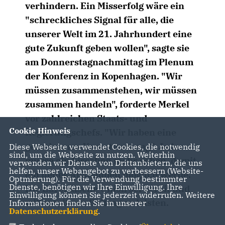
verhindern. Ein Misserfolg wäre ein
"schreckliches Signal für alle, die
unserer Welt im 21. Jahrhundert eine
gute Zukunft geben wollen", sagte sie
am Donnerstagnachmittag im Plenum
der Konferenz in Kopenhagen. "Wir
müssen zusammenstehen, wir müssen
zusammen handeln", forderte Merkel
vor zahlreichen Staats- und
Cookie Hinweis
Regierungschefs. "Wir haben eine
gemeinsame Verantwortung". Jeder
Diese Webseite verwendet Cookies, die notwendig
sind, um die Webseite zu nutzen. Weiterhin
müsse ein bisschen mehr geben, damit
verwenden wir Dienste von Drittanbietern, die uns
helfen, unser Webangebot zu verbessern (Website-
ein neues Abkommen möglich werde.
Optmierung). Für die Verwendung bestimmter
Dienste, benötigen wir Ihre Einwilligung. Ihre
Die Europäische Union sei bereit und
Einwilligung können Sie jederzeit widerrufen. Weitere
willens, ihren Beitrag zu leisten.
Informationen finden Sie in unserer
Datenschutzerklärung
.