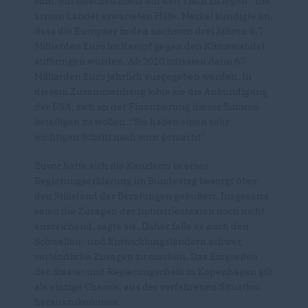
sind, ein bisschen mehr auf den Tisch zu legen". Die
armen Länder erwarteten Hilfe. Merkel kündigte an,
dass die Europäer in den nächsten drei Jahren 6,7
Milliarden Euro im Kampf gegen den Klimawandel
aufbringen würden. Ab 2020 müssten dann 67
Milliarden Euro jährlich ausgegeben werden. In
diesem Zusammenhang lobte sie die Ankündigung
der USA, sich an der Finanzierung dieser Summe
beteiligen zu wollen. "Sie haben einen sehr
wichtigen Schritt nach vorn gemacht".
Zuvor hatte sich die Kanzlerin in einer
Regierungserklärung im Bundestag besorgt über
den Stillstand der Beratungen geäußert. Insgesamt
seien die Zusagen der Industriestaaten noch nicht
ausreichend, sagte sie. Daher falle es auch den
Schwellen- und Entwicklungsländern schwer,
verbindliche Zusagen zu machen. Das Eingreifen
der Staats- und Regierungschefs in Kopenhagen gilt
als einzige Chance, aus der verfahrenen Situation
herauszukommen.