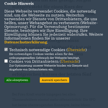
Cookie Hinweis
Rüttgers steht für einen Kurs der
Diese Webseite verwendet Cookies, die notwendig
Stabilität in Nordrhein-Westfalen. Sein
sind, um die Webseite zu nutzen. Weiterhin
verwenden wir Dienste von Drittanbietern, die uns
Auftritt war souverän und
helfen, unser Webangebot zu verbessern (Website-
überzeugend, seine Argumente
Optmierung). Für die Verwendung bestimmter
Dienste, benötigen wir Ihre Einwilligung. Ihre
schlüssig. Einmal mehr wurde
Einwilligung können Sie jederzeit widerrufen. Weitere
Informationen finden Sie in unserer
deutlich: Jürgen Rüttgers muss
Datenschutzerklärung
.
Ministerpräsident bleiben! Er hat mit
Technisch notwendige Cookies (
Übersicht
)
der Sozialen Marktwirtschaft den
Die notwendigen Cookies werden allein für den
ordnungsgemäßen Gebrauch der Webseite benötigt.
richtigen Kompass. Das ist der
Cookies von Drittanbietern (
Übersicht
)
Zur Optimierung unserer Webseite binden wir Dienste und
Schlüssel für eine Fortsetzung des
Angebote von Drittanbietern ein.
erfolgreichen Kurses der letzten fünf
Jahre.
Alle akzeptieren
Auswahl speichern
Bei Frau Kraft wurde hingegen bei allen
Themenfeldern einmal mehr offensichtlich: Die SPD
hat keine überzeugenden Konzepte, keine Ideen