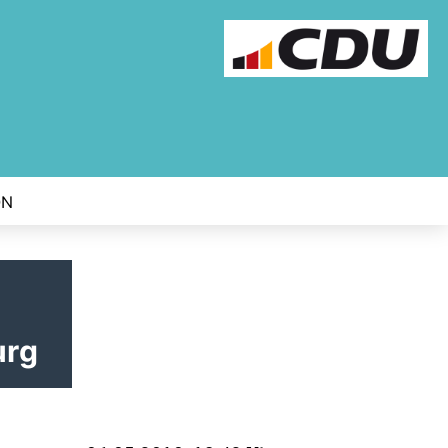
ON
urg