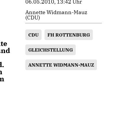
06.05.2010, 13:42 Uhr
Annette Widmann-Mauz
(CDU)
CDU
FH ROTTENBURG
te
und
GLEICHSTELLUNG
d.
ANNETTE WIDMANN-MAUZ
n
am