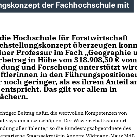
ungskonzept der Fachhochschule mit
die Hochschule für Forstwirtschaft
ichstellungskonzept überzeugen konn
iner Professur im Fach „Geographie 
betrag in Höhe von 318.908,50 € vom
dung und Forschung unterstützt wir
ftlerinnen in den Führungspositione
 noch geringer, als es ihrem Anteil 
ntspricht. Das gilt vor allem in
Fächern.
chtiger Beitrag dafür, die wertvollen Kompetenzen von
haftssystem auszuschöpfen. Der Wissenschaftsstandort
ndung aller Talente,“ so die Bundestagsabgeordnete des
entarische Staatssekretärin Annette Widmann-Mauz MdB.