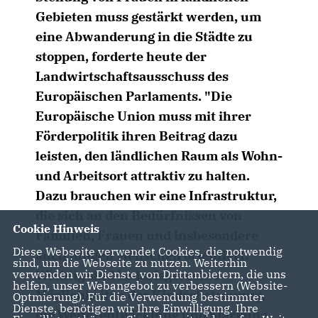
Gebieten muss gestärkt werden, um
eine Abwanderung in die Städte zu
stoppen, forderte heute der
Landwirtschaftsausschuss des
Europäischen Parlaments. "Die
Europäische Union muss mit ihrer
Förderpolitik ihren Beitrag dazu
leisten, den ländlichen Raum als Wohn-
und Arbeitsort attraktiv zu halten.
Dazu brauchen wir eine Infrastruktur,
die sich an den Bedürfnissen von
Cookie Hinweis
Familien, Frauen und insbesondere
Diese Webseite verwendet Cookies, die notwendig
auch jungen Menschen orientiert.
sind, um die Webseite zu nutzen. Weiterhin
Wichtig sind bedarfsgerechte
verwenden wir Dienste von Drittanbietern, die uns
helfen, unser Webangebot zu verbessern (Website-
Möglichkeiten der Kinderbetreuung,
Optmierung). Für die Verwendung bestimmter
Dienste, benötigen wir Ihre Einwilligung. Ihre
die Weiterentwicklung und Stärkung