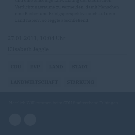
und eine einseitige Entwicklung der städtischen
Verdichtungsräume zu vermeiden, damit Menschen
eine Bleibe- und Erfolgsperspektive auch auf dem
Land haben", so Jeggle abschließend.
27.01.2011, 10:04 Uhr
Elisabeth Jeggle
CDU
EVP
LAND
STADT
LANDWIRTSCHAFT
STäRKUNG
Herzlich Willkommen beim CDU Stadtverband Tübingen