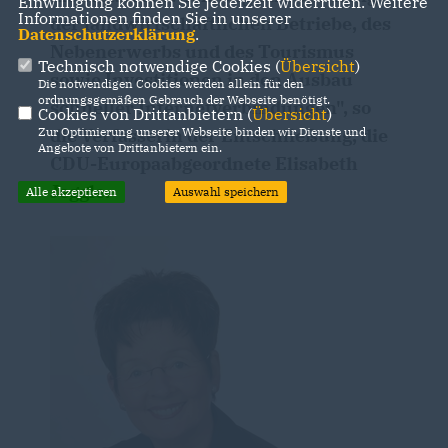
Einwilligung können Sie jederzeit widerrufen. Weitere
Informationen finden Sie in unserer
der landwirtschaftlichen Betriebe, des
Datenschutzerklärung
.
Nebenerwerbs und des Tourismus
Technisch notwendige Cookies (
Übersicht
)
sowie Investitionen in den Ausbau
Die notwendigen Cookies werden allein für den
ordnungsgemäßen Gebrauch der Webseite benötigt.
schneller Internetverbindungen", so
Cookies von Drittanbietern (
Übersicht
)
die Verfasserin der Entschließung, die
Zur Optimierung unserer Webseite binden wir Dienste und
Angebote von Drittanbietern ein.
CDU-Europaabgeordnete Elisabeth
Jeggle.
Alle akzeptieren
Auswahl speichern