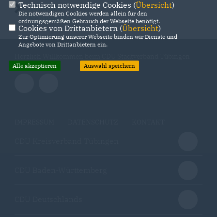
Technisch notwendige Cookies (
Übersicht
)
Thomas
Die notwendigen Cookies werden allein für den
Schwenke
ordnungsgemäßen Gebrauch der Webseite benötigt.
Cookies von Drittanbietern (
Übersicht
)
Zur Optimierung unserer Webseite binden wir Dienste und
Angebote von Drittanbietern ein.
Herzlich Willkommen beim CDU Stadtverband Tübingen
Alle akzeptieren
Auswahl speichern
IMPRESSUM
DATENSCHUTZ
KONTAKT
CDU Kreisverband Tübingen
CDU Baden-Württemberg
CDU Deutschlands