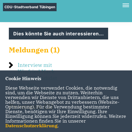
CDU-Stadtverband Tübingen
Dies könnte Sie auch interessieren...
Meldungen (1)
Interview mit
Winfried Mack
(CDU) Kandidat
Cookie Hinweis
für den
Diese Webseite verwendet Cookies, die notwendig
Landesvorsitz
sind, um die Webseite zu nutzen. Weiterhin
verwenden wir Dienste von Drittanbietern, die uns
helfen, unser Webangebot zu verbessern (Website-
Personen (2)
Optmierung). Für die Verwendung bestimmter
Dienste, benötigen wir Ihre Einwilligung. Ihre
Einwilligung können Sie jederzeit widerrufen. Weitere
Informationen finden Sie in unserer
Thomas Aicheler
Datenschutzerklärung
.