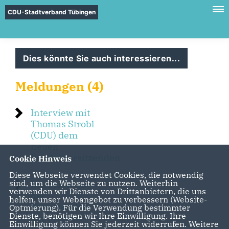
CDU-Stadtverband Tübingen
Dies könnte Sie auch interessieren...
Meldungen (4)
Interview mit
Thomas Strobl
(CDU) dem
neuen
Landesvorsitzenden
Cookie Hinweis
Diese Webseite verwendet Cookies, die notwendig
sind, um die Webseite zu nutzen. Weiterhin
Interview mit
verwenden wir Dienste von Drittanbietern, die uns
der
helfen, unser Webangebot zu verbessern (Website-
Vorsitzenden
Optmierung). Für die Verwendung bestimmter
Dienste, benötigen wir Ihre Einwilligung. Ihre
der Frauen
Einwilligung können Sie jederzeit widerrufen. Weitere