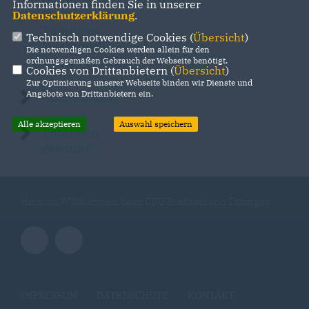
Union im
Informationen finden Sie in unserer
Stadtverband
Datenschutzerklärung
.
Tübingen
Technisch notwendige Cookies (
Übersicht
)
Mechthild
Die notwendigen Cookies werden allein für den
Wieland (CDU)
ordnungsgemäßen Gebrauch der Webseite benötigt.
Cookies von Drittanbietern (
Übersicht
)
Zur Optimierung unserer Webseite binden wir Dienste und
Angebote von Drittanbietern ein.
CDU-Klausur
Alle akzeptieren
Auswahl speichern
Tübingen
gewinnt!
Herzlich Willkommen beim CDU Stadtverband Tübingen
IMPRESSUM
DATENSCHUTZ
KONTAKT