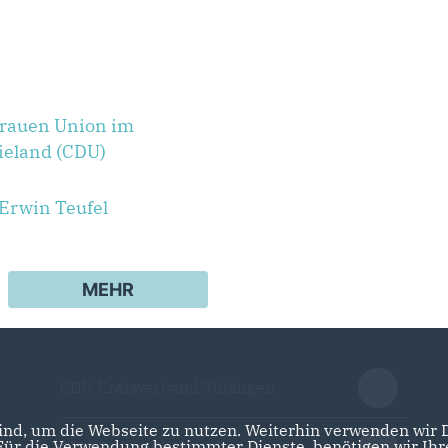
Frauen Union im
ieland (CDU)
Erwin Teufel
MEHR
CDU Kreisverband Tübingen
nd, um die Webseite zu nutzen. Weiterhin verwenden wir Di
r die Verwendung bestimmter Dienste, benötigen wir Ihre 
CDU Baden-Württemberg