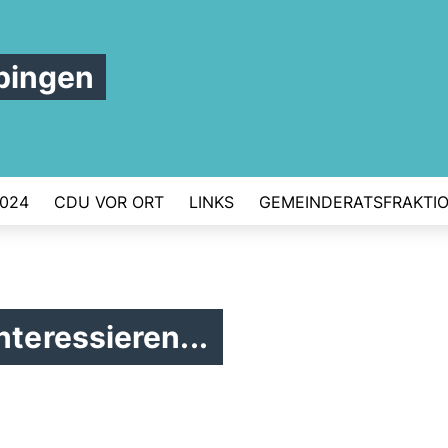
bingen
024
CDU VOR ORT
LINKS
GEMEINDERATSFRAKTI
nteressieren...