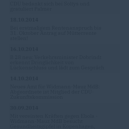
CDU bedankt sich bei Soltys und
gratuliert Palmer
18.10.2014
Bei erstmaligem Rentenanspruch bis
31. Oktober Antrag auf Mütterrente
stellen!
16.10.2014
B 28 neu: Verkehrsminister Dobrindt
erkennt Dringlichkeit von
Lückenschluss und lädt zum Gespräch
14.10.2014
Neues Amt für Widmann-Mauz MdB:
Abgeordnete ist Mitglied der CDU-
Zukunftskommission
30.09.2014
Mit vereinten Kräften gegen Ebola -
Widmann-Mauz MdB besucht
Gesundheitsgipfel in Kopenhagen,