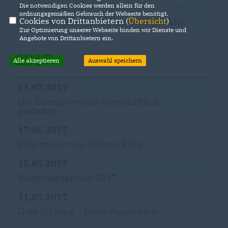
Die notwendigen Cookies werden allein für den
21.01.2018
ordnungsgemäßen Gebrauch der Webseite benötigt.
Cookies von Drittanbietern (
Übersicht
)
Neuer Stadtverbandsvorstand gewählt
Zur Optimierung unserer Webseite binden wir Dienste und
Angebote von Drittanbietern ein.
2017
Alle akzeptieren
Auswahl speichern
11.07.2017
Die Energiewende wirtschaftlich
gestalten
17.06.2017
CDU trauert um Helmut Kohl
15.05.2017
Muttertagsaktion 2017
11.05.2017
Gute Bildung – beste Aussichten