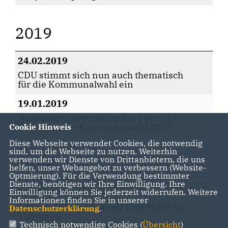
2019
24.02.2019
CDU stimmt sich nun auch thematisch
für die Kommunalwahl ein
19.01.2019
Nominierungsversammlung der CDU
Tübingen zur Kommunalwahl 2019
Cookie Hinweis
Diese Webseite verwendet Cookies, die notwendig
sind, um die Webseite zu nutzen. Weiterhin
verwenden wir Dienste von Drittanbietern, die uns
2018
helfen, unser Webangebot zu verbessern (Website-
Optmierung). Für die Verwendung bestimmter
Dienste, benötigen wir Ihre Einwilligung. Ihre
Einwilligung können Sie jederzeit widerrufen. Weitere
23.07.2018
Informationen finden Sie in unserer
Agrarpolitik mit Norbert Lins MdEP in
Datenschutzerklärung
.
Tübingen
Technisch notwendige Cookies (
Übersicht
)